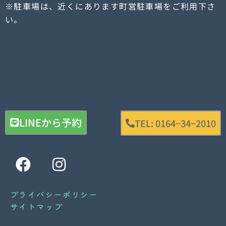
※駐車場は、近くにあります町営駐車場をご利用下さ
い。
LINEから予約
TEL: 0164−34−2010
F
I
a
n
c
s
プライバシーポリシー
e
t
サイトマップ
b
a