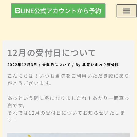
内
LINE公式アカウントから予約
容
を
ス
キ
ッ
プ
12月の受付日について
2022年12月3日
/
営業日について
/ By
北竜ひまわり整骨院
こんにちは！いつも当院をご利用いただき誠にあり
がとうございます。
あっという間に冬になりましたね！あたり一面真っ
白です。
それでは12月の受付日についてお知らせいたしま
す！