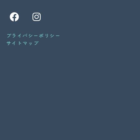
F
I
a
n
c
s
プライバシーポリシー
e
t
サイトマップ
b
a
o
g
o
r
k
a
m