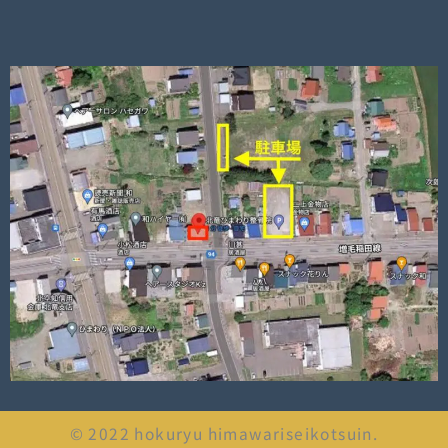
© 2022 hokuryu himawariseikotsuin.