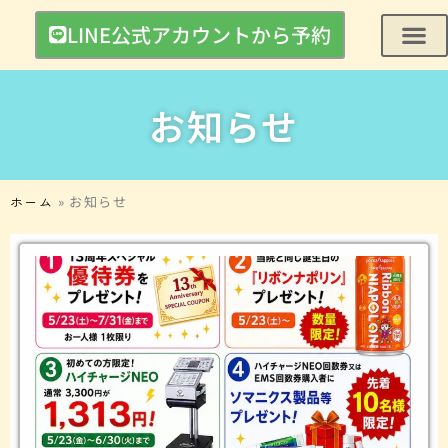
内
LINE公式アカウントから予約
容
を
ス
キ
お知らせ
ッ
プ
ホーム
»
お知らせ
ペ
ペ
ペ
ペ
ペ
ー
ー
ー
ー
ー
ジ
ジ
ジ
ジ
ジ