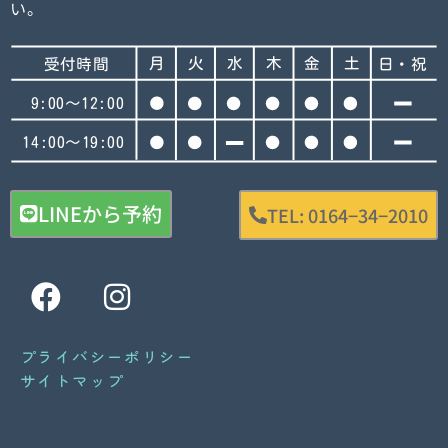
い。
LINEから予約
TEL: 0164−34−2010
F
I
a
n
c
s
プライバシーポリシー
e
t
サイトマップ
b
a
o
g